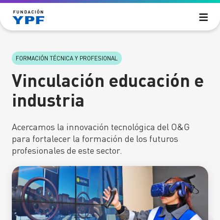
Saltar al contenido principal
La Fundación
FORMACIÓN TÉCNICA Y PROFESIONAL
¿Quiénes somos?
Áreas de acción
¿Cómo trabajamos?
Vinculación educación e
Reportes anuales
FORMACIÓN TÉCNICA Y PROFESIONAL
industria
Publicaciones
Becas universitarias
Cursos de formación técnica
Historias
Acercamos la innovación tecnológica del O&G
Cursos de formación digital
para fortalecer la formación de los futuros
Vinculación educación e industria
profesionales de este sector.
DIVULGACIÓN DE LA ENERGÍA
Vos y la energía
Vocaciones
Energía Argentina
Desafío Eco YPF