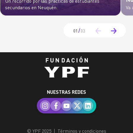
Un recorrido por las prácticas de estudiantes
secundarios en Neuquén.
Va 
/
01
03
NUESTRAS REDES
© YPF 2025
|
Términos y condiciones